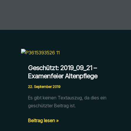
Geschützt: 2019_09_21 –
Examenfeier Altenpflege
22. September 2019
Es gibt keinen Textauszug, da dies ein
geschützter Beitrag ist.
Geschützt:
Beitrag lesen »
2019_09_21