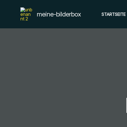
Zum
Inhalt
meine-bilderbox
STARTSEITE
springen