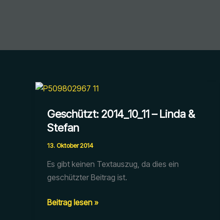
Geschützt: 2014_10_11 – Linda &
Stefan
13. Oktober 2014
Es gibt keinen Textauszug, da dies ein
geschützter Beitrag ist.
Geschützt:
Beitrag lesen »
2014_10_11