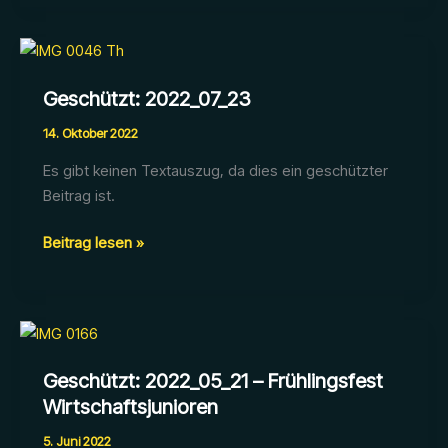
–
Kathi
&
Tim
Geschützt: 2022_07_23
14. Oktober 2022
Es gibt keinen Textauszug, da dies ein geschützter
Beitrag ist.
Geschützt:
Beitrag lesen »
2022_07_23
Geschützt: 2022_05_21 – Frühlingsfest
Wirtschaftsjunioren
5. Juni 2022