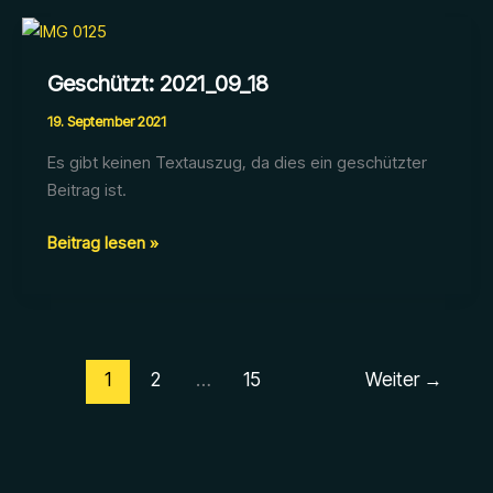
Anna
&
Alan
Geschützt: 2021_09_18
19. September 2021
Es gibt keinen Textauszug, da dies ein geschützter
Beitrag ist.
Geschützt:
Beitrag lesen »
2021_09_18
1
2
…
15
Weiter
→