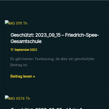
Geschützt: 2023_09_15 – Friedrich-Spee-
Gesamtschule
17. September 2023
Es gibt keinen Textauszug, da dies ein geschützter
Beitrag ist.
Geschützt:
Beitrag lesen »
2023_09_15
–
Friedrich-
Spee-
Gesamtschule