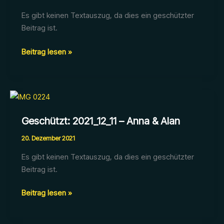
Es gibt keinen Textauszug, da dies ein geschützter
Beitrag ist.
Geschützt:
Beitrag lesen »
2022_05_21
–
Frühlingsfest
Wirtschaftsjunioren
Geschützt: 2021_12_11 – Anna & Alan
20. Dezember 2021
Es gibt keinen Textauszug, da dies ein geschützter
Beitrag ist.
Geschützt:
Beitrag lesen »
2021_12_11
–