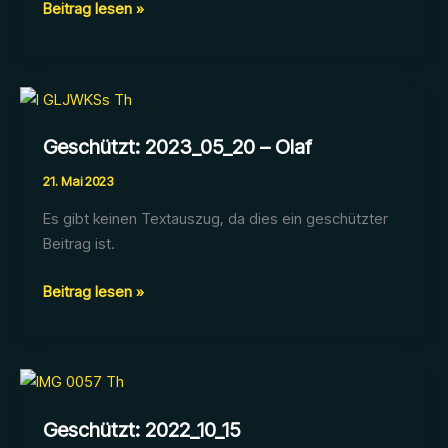
Geschützt:
Beitrag lesen »
2023_08_04
–
Heukamp
Geschützt: 2023_05_20 – Olaf
21. Mai 2023
Es gibt keinen Textauszug, da dies ein geschützter
Beitrag ist.
Geschützt:
Beitrag lesen »
2023_05_20
–
Olaf
Geschützt: 2022_10_15