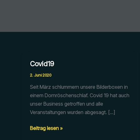
Covid19
2. Juni 2020
Seit März schlummern unsere Bilderboxen in
einem Dornröschenschlaf. Covid 19 hat auch
unser Business getroffen und alle
Veranstaltungen wurden abgesagt. […]
Covid19
Beitrag lesen »