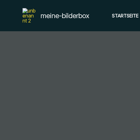
Zum
Inhalt
meine-bilderbox
STARTSEITE
springen