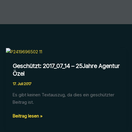
Geschützt: 2017_07_14 – 25Jahre Agentur
Özel
17. Juli 2017
Es gibt keinen Textauszug, da dies ein geschützter
Beitrag ist.
Geschützt:
Beitrag lesen »
2017_07_14
–