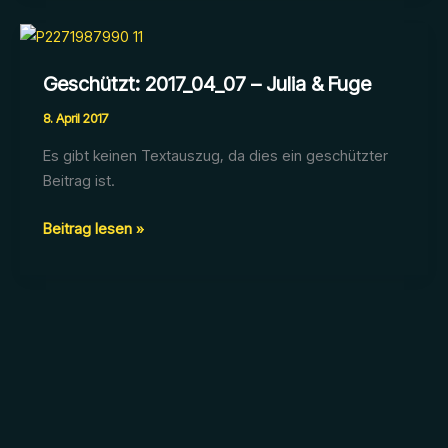
25Jahre
Agentur
Özel
Geschützt: 2017_04_07 – Julia & Fuge
8. April 2017
Es gibt keinen Textauszug, da dies ein geschützter
Beitrag ist.
Geschützt:
Beitrag lesen »
2017_04_07
–
Julia
&
Fuge