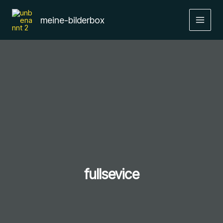
Zum
Inhalt
meine-bilderbox
springen
fullsevice