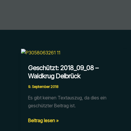
Geschützt: 2018_09_08 –
Waldkrug Delbrück
9. September 2018
Es gibt keinen Textauszug, da dies ein
geschützter Beitrag ist.
Geschützt:
Beitrag lesen »
2018_09_08