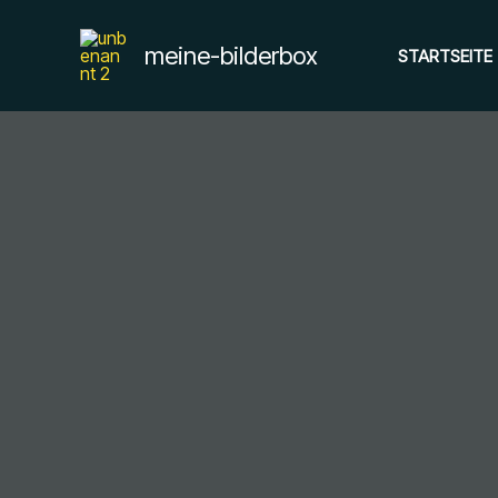
Zum
Inhalt
meine-bilderbox
STARTSEITE
springen