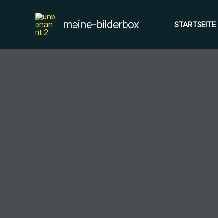
Zum
Inhalt
meine-bilderbox
STARTSEITE
springen