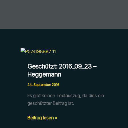
Geschützt: 2016_09_23 –
Heggemann
24. September 2016
Es gibt keinen Textauszug, da dies ein
geschützter Beitrag ist.
Geschützt:
Beitrag lesen »
2016_09_23