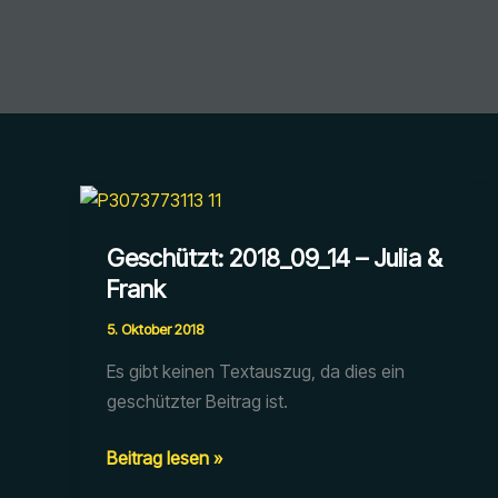
Geschützt: 2018_09_14 – Julia &
Frank
5. Oktober 2018
Es gibt keinen Textauszug, da dies ein
geschützter Beitrag ist.
Geschützt:
Beitrag lesen »
2018_09_14