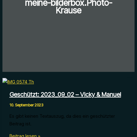
meine-bilderbox.Photo-
Krause
Geschützt: 2023_09_02 – Vicky & Manuel
10. September 2023
Es gibt keinen Textauszug, da dies ein geschützter
Beitrag ist.
Geschützt:
Beitrag lesen »