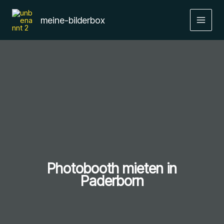
Zum
Inhalt
meine-bilderbox
springen
Photobooth mieten in
Paderborn