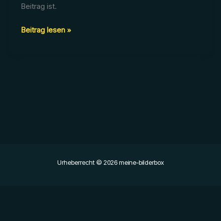
Beitrag ist.
Geschützt:
Beitrag lesen »
2017_09_30
–
Grauenhorst
Urheberrecht © 2026 meine-bilderbox
‹
›
×
‹
›
×