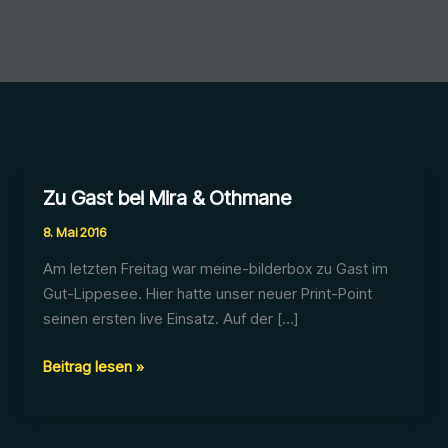
Zu Gast bei Mira & Othmane
8. Mai 2016
Am letzten Freitag war meine-bilderbox zu Gast im
Gut-Lippesee. Hier hatte unser neuer Print-Point
seinen ersten live Einsatz. Auf der […]
Zu
Beitrag lesen »
Gast
bei
Mira