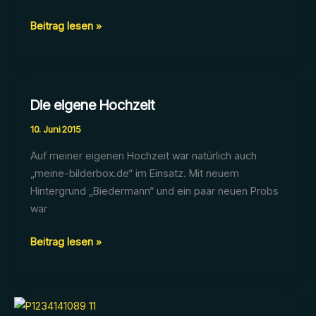
Geschützt:
Beitrag lesen »
2017_07_01
–
Cornelia
&
Die eigene Hochzeit
Malte
10. Juni 2015
Auf meiner eigenen Hochzeit war natürlich auch
„meine-bilderbox.de“ im Einsatz. Mit neuem
Hintergrund „Biedermann“ und ein paar neuen Probs
war
Die
Beitrag lesen »
eigene
Hochzeit