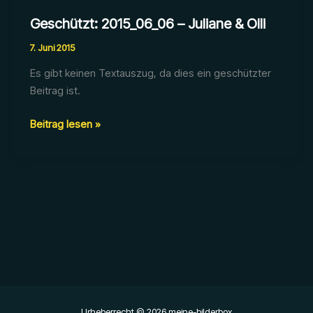
Geschützt: 2015_06_06 – Juliane & Olli
7. Juni 2015
Es gibt keinen Textauszug, da dies ein geschützter
Beitrag ist.
Geschützt:
Beitrag lesen »
2015_06_06
–
Juliane
&
Olli
Urheberrecht © 2026 meine-bilderbox