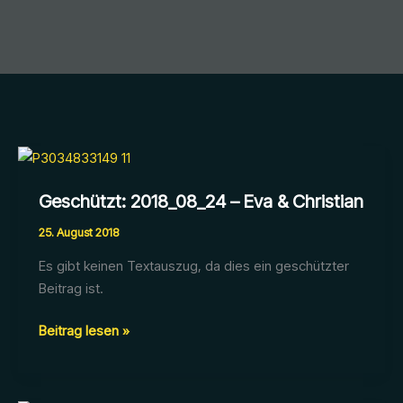
Geschützt: 2018_08_24 – Eva & Christian
25. August 2018
Es gibt keinen Textauszug, da dies ein geschützter
Beitrag ist.
Geschützt:
Beitrag lesen »
2018_08_24
–
Eva