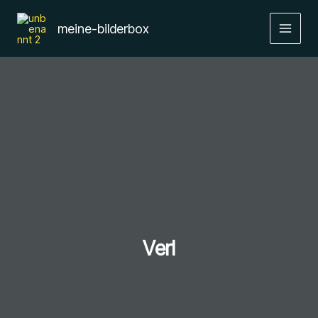
Zum
Inhalt
meine-bilderbox
springen
Verl