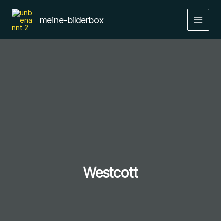
Zum
Inhalt
meine-bilderbox
springen
Westcott