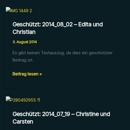
Victoria
&
Thorsten
Geschützt: 2014_08_02 – Edita und
Christian
3. August 2014
Es gibt keinen Textauszug, da dies ein geschützter
Beitrag ist.
Geschützt:
Beitrag lesen »
2014_08_02
–
Edita
und
Christian
Geschützt: 2014_07_19 – Christine und
Carsten