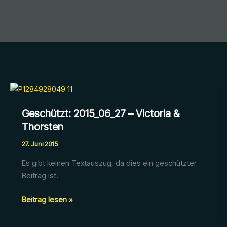
Geschützt: 2015_06_27 – Victoria &
Thorsten
27. Juni 2015
Es gibt keinen Textauszug, da dies ein geschützter
Beitrag ist.
Geschützt:
Beitrag lesen »
2015_06_27
–