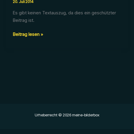
20. Juli 2014
Es gibt keinen Textauszug, da dies ein geschützter
Beitrag ist.
Geschützt:
Beitrag lesen »
2014_07_19
–
Christine
und
Carsten
Urheberrecht © 2026 meine-bilderbox
‹
›
×