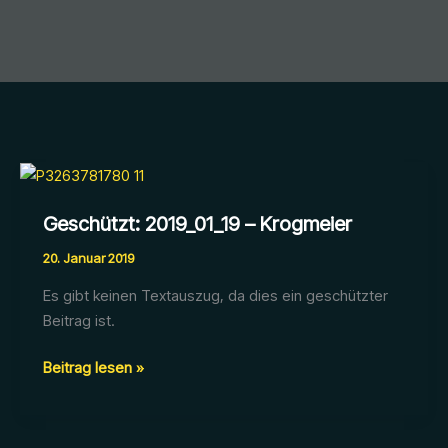
Geschützt: 2019_01_19 – Krogmeier
20. Januar 2019
Es gibt keinen Textauszug, da dies ein geschützter
Beitrag ist.
Geschützt:
Beitrag lesen »
2019_01_19
–
Krogmeier