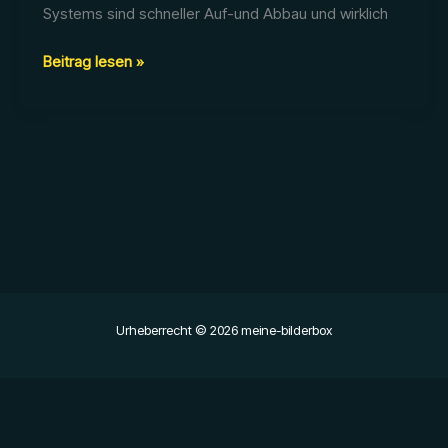
Systems sind schneller Auf-und Abbau und wirklich
Neues
Beitrag lesen »
Hintergrundsystem
Urheberrecht © 2026 meine-bilderbox
‹
›
×
‹
›
×