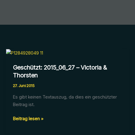
Geschützt: 2015_06_27 – Victoria &
Thorsten
27. Juni 2015
Es gibt keinen Textauszug, da dies ein geschützter
Beitrag ist.
Geschützt:
Beitrag lesen »
2015_06_27
–