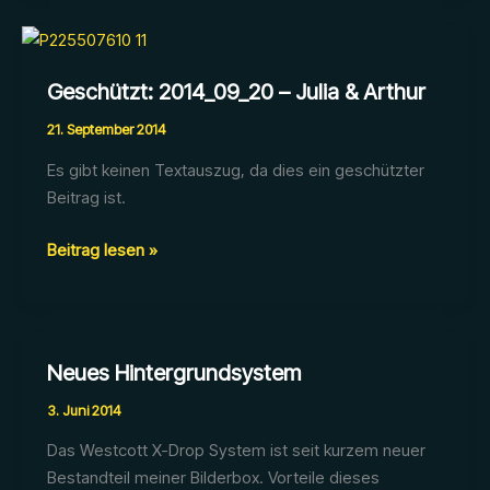
Victoria
&
Thorsten
Geschützt: 2014_09_20 – Julia & Arthur
21. September 2014
Es gibt keinen Textauszug, da dies ein geschützter
Beitrag ist.
Geschützt:
Beitrag lesen »
2014_09_20
–
Julia
&
Neues Hintergrundsystem
Arthur
3. Juni 2014
Das Westcott X-Drop System ist seit kurzem neuer
Bestandteil meiner Bilderbox. Vorteile dieses